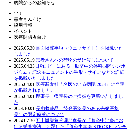
病院からのお知らせ
全て
患者さん向け
採用情報
イベント
医療関係者向け
2025.05.30
書面掲載事項（ウェブサイト）を掲載いた
しました
2025.05.19
患者さんへの荷物の受け渡しについて
2025.04.23
1階ロビーにある「脳卒中の外科国際シンポ
ジウム」記念モニュメントの手形・サインなどの詳細
を掲載いたしました
2025.04.01
医療新聞社「名医のいる病院 2024」に当院
が掲載されました。
2025.04.01
理事長・病院長のご挨拶を更新いたしまし
た
2024.10.01
長期収載品（後発医薬品のある先発医薬
品）の選定療養について
2024.07.30
五十嵐栄養管理部室長が「脳卒中治療にお
ける栄養療法」と題した「脳卒中学会 STROKE ランチ