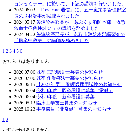
ョンセミナー」に於いて、下記の講演を行いました。
2024.06.03
「Food care 通信」に、五十嵐栄養管理部室
長の取材記事が掲載されました！
2024.05.17
矢澤診療部長が、あぶくま消防本部「救急
救命士症例検討会 」の講師を務めました
2024.04.22
矢澤診療部長が、名取市消防本部講習会で
「脳卒中救急」の講師を務めました
1
2
3
4
5
6
お知らせはありません
2026.07.06
既卒 言語聴覚士募集のお知らせ
2026.07.06
既卒 作業療法士募集のお知らせ
2026.06.15
【2027年度】 看護師採用試験のお知らせ
2026.06.04
令和9年度 既卒看護師募集（常勤）
2026.06.04
令和9年度 新卒看護師募集
2026.05.13
臨床工学技士募集のお知らせ
2025.10.23
事務職員（非常勤）募集のお知らせ
1
2
お知らせはありません