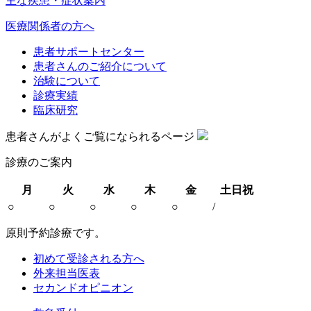
主な疾患・症状案内
医療関係者の方へ
患者サポートセンター
患者さんのご紹介について
治験について
診療実績
臨床研究
患者さんがよくご覧になられるページ
診療のご案内
月
火
水
木
金
土日祝
○
○
○
○
○
/
原則予約診療です。
初めて受診される方へ
外来担当医表
セカンドオピニオン