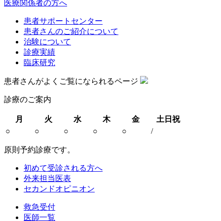
医療関係者の方へ
患者サポートセンター
患者さんのご紹介について
治験について
診療実績
臨床研究
患者さんがよくご覧になられるページ
診療のご案内
月
火
水
木
金
土日祝
○
○
○
○
○
/
原則予約診療です。
初めて受診される方へ
外来担当医表
セカンドオピニオン
救急受付
医師一覧