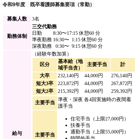
令和9年度 既卒看護師募集要項（常勤）
募集人数
3名
三交代勤務
日勤 8:30〜17:15 休憩60 分
勤務体制
準夜勤務 16:30〜 1:15 休憩60 分
深夜勤務 0:30〜 9:15 休憩60 分
（経験年数加算）
基本給（地
区分
主要手当
計
域手当含）
大卒
232,140円
44,000円
276,140円
短大3卒
223,872円
44,000円
267,872円
短大2卒
215,392円
44,000円
259,392円
準夜・深夜 各4回実施時の夜間看
主要手当
護手当
住宅手当（上限27,000円）
扶養手当
通勤手当（上限55,000円）
給与
主要手当
時間外手当