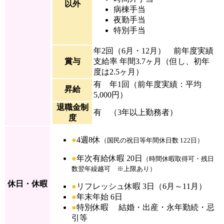
以外
病棟手当
夜勤手当
特別手当
年2回（6月・12月） 前年度実績
賞与
支給率 年間3.7ヶ月（但し、初年
度は2.5ヶ月）
有 年1回（前年度実績：平均
昇給
5,000円）
退職金制
有 （3年以上勤務者）
度
●
4週8休
（国民の祝日等年間休日数 122日）
●
年次有給休暇 20日
（時間休暇取得可・残日
数翌年繰越可 ※上限あり）
休日・休暇
●
リフレッシュ休暇
3日（6月～11月）
●
年末年始 6日
●
特別休暇 結婚・出産・永年勤続・忌
引等