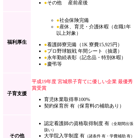
●
その他 産前産後
●
社会保険完備
●
産休、育児・介護休暇（在職1年
以上対象）
福利厚生
●
看護師寮完備（1K 寮費15,925円）
●
プロ野球観戦 年間シート（抽選）
●
永年勤続表彰（記念品・特別休暇）
●
慶弔等
平成19年度 宮城県子育てに優しい企業 最優秀
賞受賞
子育支援
育児休業取得率100%
契約保育所 有（保育料の補助あり）
認定看護師の資格取得制度 有
（全期間出張
扱い）
その他
大学院入学制度 有
（諸条件 有・学費補助 有）