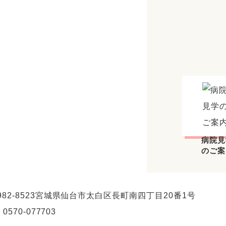
病院見
のご案
982-8523
宮城県仙台市太白区長町南四丁目20番1号
. 0570-077703