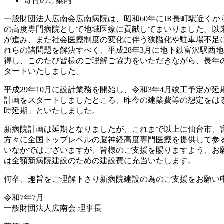
寄付のご案内
一般財団法人広南会広南病院は、昭和60年にJR長町駅近く
の高度専門病院として地域医療に貢献してまいりました。以来
が進み、また社会医療制度の変化に伴う狭隘化や駐車場不足
れらの諸問題を解決すべく、平成28年3月に地下鉄富沢駅西地
得し、このたび皆様のご理解ご協力をいただきながら、長年
タートいたしました。
平成29年10月に設計業務を開始し、令和3年4月竣工予定が
計画をスタートしましたところ、昨今の建築費等の想定をは
時延期」といたしました。
新病院計画は延期となりましたが、これまで以上に仙台市、
方々に全国トップレベルの脳神経高度専門医療を提供して参
いなかではございますが、皆様のご支援を賜りますよう、お
は全額新病院建設のための建設費に充当いたします。
何卒、趣旨をご理解下さり新病院建設の為のご支援をお願い
令和7年7月
一般財団法人広南会 理事長