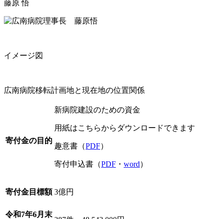
藤原 悟
イメージ図
広南病院移転計画地と現在地の位置関係
新病院建設のための資金
用紙はこちらからダウンロードできます
寄付金の目的
趣意書（
PDF
）
寄付申込書（
PDF
・
word
）
寄付金目標額
3億円
令和7年6月末