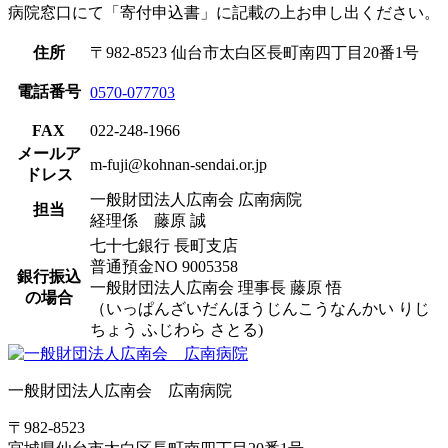
病院窓口にて「寄付申込書」に記載の上お申し出ください。
住所
〒982-8523 仙台市太白区長町南四丁目20番1号
電話番号
0570-077703
FAX
022-248-1966
メールア
m-fuji@kohnan-sendai.or.jp
ドレス
一般財団法人広南会 広南病院
担当
経理係 藤原 誠
七十七銀行 長町支店
普通預金NO 9005358
銀行振込
一般財団法人広南会 理事長 藤原 悟
の場合
（いっぱんざいだんほうじんこうなんかい りじ
ちょう ふじわら さとる)
一般財団法人広南会 広南病院
〒982-8523