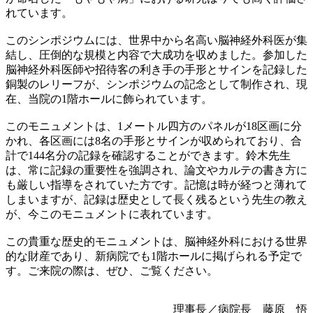
れています。
このシンポジウムには、世界中から名高い脳神経外科医が集
結し、圧倒的な規模と内容で大成功を収めました。参加した
脳神経外科医師や招待客の利き手の手形とサインを記録した
銅製のレリーフが、シンポジウムの記念として制作され、現
在、当院の
1
階ホールに飾られています。
このモニュメントは、
1
メートル四方のパネルが
18
区画に分
かれ、各区画には
8
名の手形とサインが収められており、合
計で
144
名分の記録を確認することができます。鈴木先生
は、常に記録の重要性を強調され、論文やカルテの書き方に
も厳しい指導をされていた方です。記憶は時が経つと薄れて
しまいますが、記録は歴史として長く残るという先生の教え
が、今このモニュメントに表れています。
この貴重な歴史的モニュメントは、脳神経外科における世界
的な財産であり、新病院でも
1
階ホールに掲げられる予定で
す。ご来院の際は、ぜひ、ご覧ください。
理事長／病院長 藤原 悟