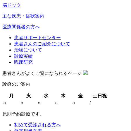
脳ドック
主な疾患・症状案内
医療関係者の方へ
患者サポートセンター
患者さんのご紹介について
治験について
診療実績
臨床研究
患者さんがよくご覧になられるページ
診療のご案内
月
火
水
木
金
土日祝
○
○
○
○
○
/
原則予約診療です。
初めて受診される方へ
外来担当医表