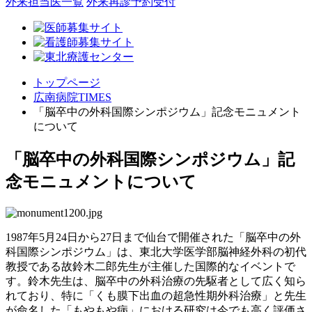
外来担当医一覧
外来再診予約受付
トップページ
広南病院TIMES
「脳卒中の外科国際シンポジウム」記念モニュメント
について
「脳卒中の外科国際シンポジウム」記
念モニュメントについて
1987年
5
月
24
日から
27
日まで仙台で開催された「脳卒中の外
科国際シンポジウム」は、東北大学医学部脳神経外科の初代
教授である故鈴木二郎先生が主催した国際的なイベントで
す。鈴木先生は、脳卒中の外科治療の先駆者として広く知ら
れており、特に「くも膜下出血の超急性期外科治療」と先生
が命名した「もやもや病」における研究は今でも高く評価さ