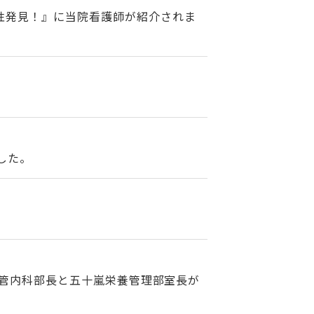
性発見！』に当院看護師が紹介されま
。
した。
脳血管内科部長と五十嵐栄養管理部室長が