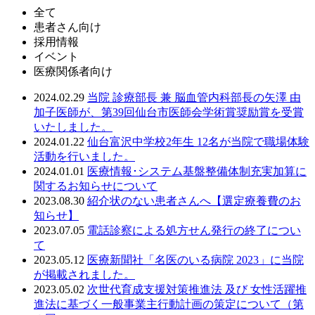
全て
患者さん向け
採用情報
イベント
医療関係者向け
2024.02.29
当院 診療部長 兼 脳血管内科部長の矢澤 由
加子医師が、第39回仙台市医師会学術賞奨励賞を受賞
いたしました。
2024.01.22
仙台富沢中学校2年生 12名が当院で職場体験
活動を行いました。
2024.01.01
医療情報･システム基盤整備体制充実加算に
関するお知らせについて
2023.08.30
紹介状のない患者さんへ【選定療養費のお
知らせ】
2023.07.05
電話診察による処方せん発行の終了につい
て
2023.05.12
医療新聞社「名医のいる病院 2023」に当院
が掲載されました。
2023.05.02
次世代育成支援対策推進法 及び 女性活躍推
進法に基づく一般事業主行動計画の策定について（第