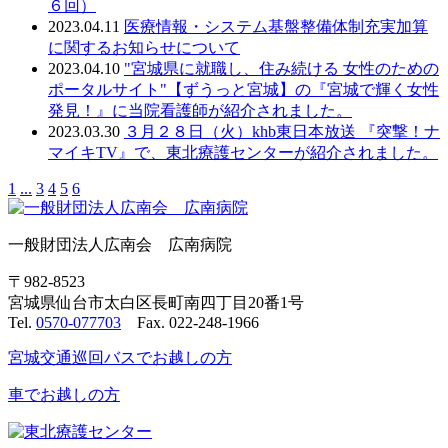
６回）
2023.04.11
医療情報・システム基盤整備体制充実加算
に関するお知らせについて
2023.04.10
"宮城県に就職し、住み続ける 女性のための
ポータルサイト"【ずうっと宮城】の『宮城で輝く女性
発見！』に当院看護師が紹介されました。
2023.03.30
３月２８日（火）khb東日本放送 『突撃！ナ
マイキTV』で、東北療護センターが紹介されました。
1
...
3
4
5
6
一般財団法人広南会 広南病院
〒982-8523
宮城県仙台市太白区長町南四丁目20番1号
Tel.
0570-077703
Fax. 022-248-1966
宮城交通巡回バスでお越しの方
車でお越しの方