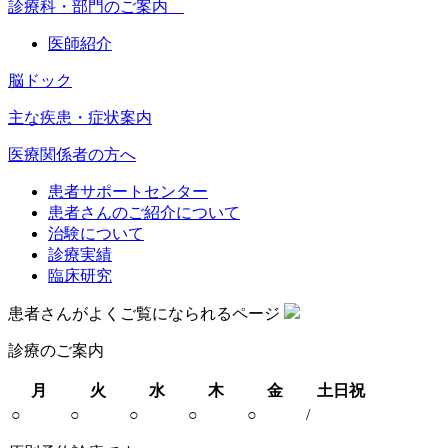
診療科・部門のご案内
医師紹介
脳ドック
主な疾患・症状案内
医療関係者の方へ
患者サポートセンター
患者さんのご紹介について
治験について
診療実績
臨床研究
患者さんがよくご覧になられるページ
診療のご案内
月
火
水
木
金
土日祝
○
○
○
○
○
/