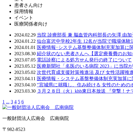
患者さん向け
採用情報
イベント
医療関係者向け
2024.02.29
当院 診療部長 兼 脳血管内科部長の矢澤 
2024.01.22
仙台富沢中学校2年生 12名が当院で職場体
2024.01.01
医療情報･システム基盤整備体制充実加算に
2023.08.30
紹介状のない患者さんへ【選定療養費のお知
2023.07.05
電話診察による処方せん発行の終了について
2023.05.12
医療新聞社「名医のいる病院 2023」に当院
2023.05.02
次世代育成支援対策推進法 及び 女性活躍
2023.04.11
医療情報・システム基盤整備体制充実加算に
2023.04.10
"宮城県に就職し、住み続ける 女性のため
2023.03.30
３月２８日（火）khb東日本放送 『突撃！
1
...
3
4
5
6
一般財団法人広南会 広南病院
〒982-8523