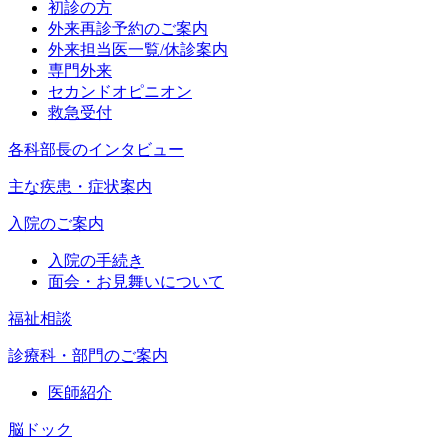
初診の方
外来再診予約のご案内
外来担当医一覧/休診案内
専門外来
セカンドオピニオン
救急受付
各科部長のインタビュー
主な疾患・症状案内
入院のご案内
入院の手続き
面会・お見舞いについて
福祉相談
診療科・部門のご案内
医師紹介
脳ドック